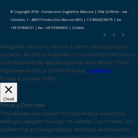
© Copyright 2018 - Fondazione Guglielmo Marconi | Villa Griffone - via
Celestini, 1 - 40037 Pontecchio Marconi (BO) | C.F 80063250379 | tel.
+39 051846121 | fax. +39 051846951 |
Credits
Navigando all'interno del sito, l'utente presta il proprio
consenso all'utilizzo di cookies. Il sito rispetta l'Informativa
sul trattamento dei dati personali ai sensi dell'art. 13 del
Regolamento (UE) n. 2016/679
Accept
Read More
Privacy & Cookies Policy
Chiudi
Privacy Overview
This website uses cookies to improve your experience
while you navigate through the website. Out of these, the
cookies that are categorized as necessary are stored on
your browser as they are essential for the working of basic