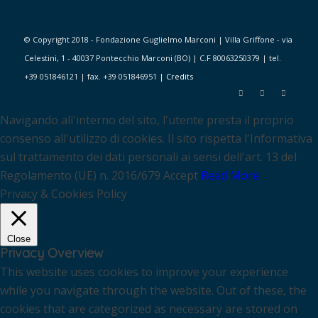
© Copyright 2018 - Fondazione Guglielmo Marconi | Villa Griffone - via
Celestini, 1 - 40037 Pontecchio Marconi (BO) | C.F 80063250379 | tel.
+39 051846121 | fax. +39 051846951 |
Credits
Navigando all'interno del sito, l'utente presta il proprio
consenso all'utilizzo di cookies. Il sito rispetta l'Informativa
sul trattamento dei dati personali ai sensi dell'art. 13 del
Regolamento (UE) n. 2016/679
Accept
Read More
Privacy & Cookies Policy
Close
Privacy Overview
This website uses cookies to improve your experience
while you navigate through the website. Out of these, the
cookies that are categorized as necessary are stored on